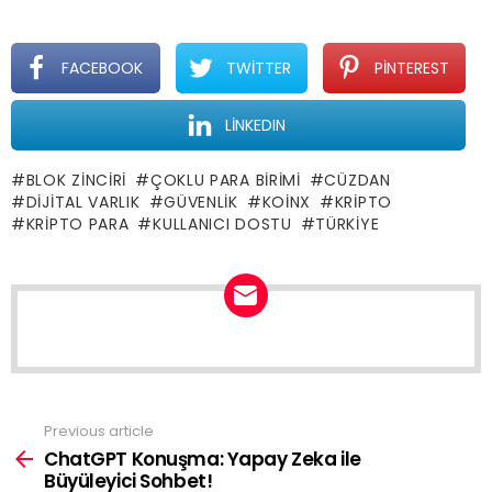
FACEBOOK
TWITTER
PINTEREST
LINKEDIN
BLOK ZINCIRI
ÇOKLU PARA BIRIMI
CÜZDAN
DIJITAL VARLIK
GÜVENLIK
KOINX
KRIPTO
KRIPTO PARA
KULLANICI DOSTU
TÜRKIYE
NEWSLETTER
Previous article
See
more
ChatGPT Konuşma: Yapay Zeka ile
Büyüleyici Sohbet!