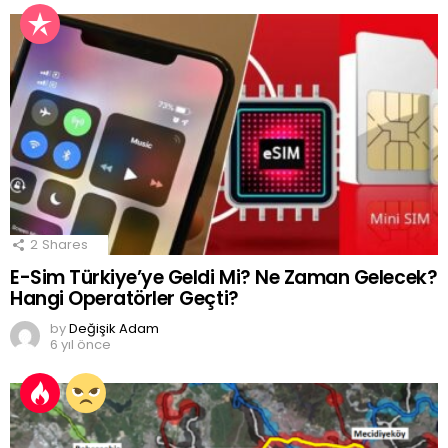
2
Shares
E-Sim Türkiye’ye Geldi Mi? Ne Zaman Gelecek?
Hangi Operatörler Geçti?
by
Değişik Adam
6 yıl önce