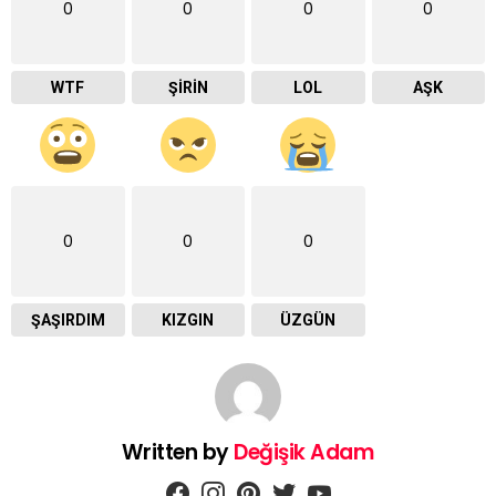
0
0
0
0
WTF
ŞIRIN
LOL
AŞK
0
0
0
ŞAŞIRDIM
KIZGIN
ÜZGÜN
Written by
Değişik Adam
facebook
instagram
pinterest
twitter
youtube