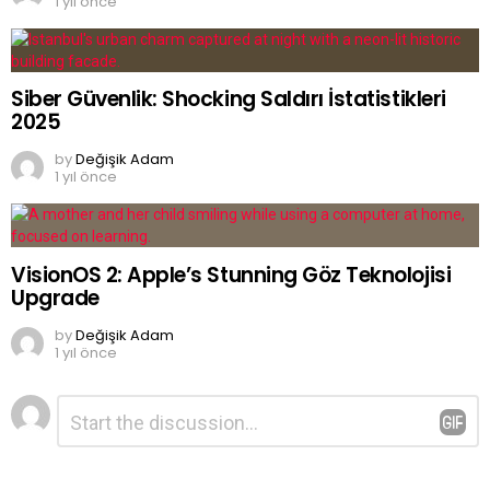
1 yıl önce
Siber Güvenlik: Shocking Saldırı İstatistikleri
2025
by
Değişik Adam
1 yıl önce
VisionOS 2: Apple’s Stunning Göz Teknolojisi
Upgrade
by
Değişik Adam
1 yıl önce
Bir
Yorum
*
yanıt
yazın