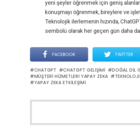
yeni şeyler öğrenmek için geniş alanlar 
konuşmayı öğrenmek, bireylere ve işlet
Teknolojik ilerlemenin hızında, ChatGPT
sembolü olarak her geçen gün daha da
FACEBOOK
TWITTER
CHATGPT
CHATGPT GELIŞIMI
DOĞAL DIL I
MÜŞTERI HIZMETLERI YAPAY ZEKA
TEKNOLOJI
YAPAY ZEKA ETKILEŞIMI
NEWSLETTER