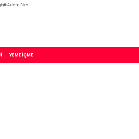
işikAdam Film
I
YEME İÇME