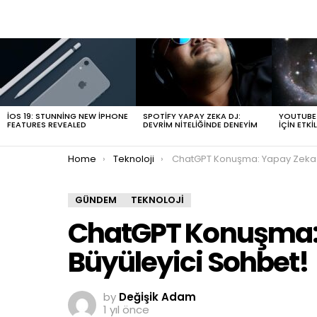
LATEST
STORIES
IOS 19: STUNNING NEW IPHONE
SPOTIFY YAPAY ZEKA DJ:
YOUTUBE T
FEATURES REVEALED
DEVRIM NITELIĞINDE DENEYIM
İÇIN ETKIL
You are here:
Home
Teknoloji
ChatGPT Konuşma: Yapay Zeka ile Büyüleyici S
GÜNDEM
TEKNOLOJI
ChatGPT Konuşma: 
Büyüleyici Sohbet!
by
Değişik Adam
1 yıl önce