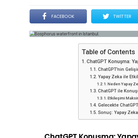
FACEBOOK
TWITTER
Table of Contents
ChatGPT Konuşma: Yapa
ChatGPT'nin Gelişi
Yapay Zeka ile Etki
Neden Yapay Zek
ChatGPT ile Konuş
Etkileşimi Maks
Gelecekte ChatGP
Sonuç: Yapay Zeka 
ChatGPT Konuşma: Yapay Z