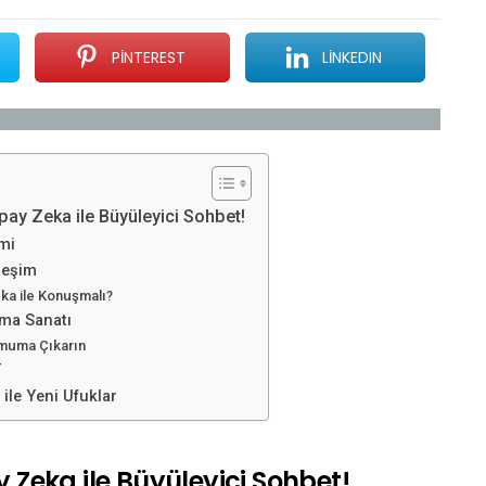
PINTEREST
LINKEDIN
y Zeka ile Büyüleyici Sohbet!
mi
leşim
a ile Konuşmalı?
ma Sanatı
imuma Çıkarın
T
ile Yeni Ufuklar
eka ile Büyüleyici Sohbet!