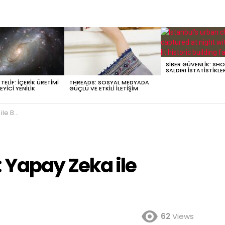
SIBER GÜVENLIK: SH
SALDIRI İSTATISTIKLE
ELIF: İÇERIK ÜRETIMI
THREADS: SOSYAL MEDYADA
EYICI YENILIK
GÜÇLÜ VE ETKILI İLETIŞIM
ohbet!
Yapay Zeka ile
62
Views