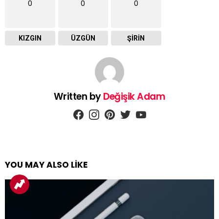
0
0
0
KIZGIN
ÜZGÜN
ŞIRIN
Written by
Değişik Adam
facebook
instagram
pinterest
twitter
youtube
YOU MAY ALSO LIKE