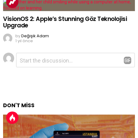
VisionOS 2: Apple’s Stunning Göz Teknolojisi
Upgrade
by
Değişik Adam
1 yıl önce
Bir
Yorum
*
yanıt
yazın
DON'T MISS