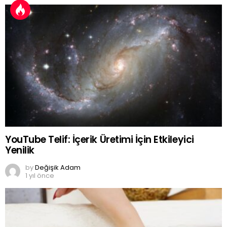
YouTube Telif: İçerik Üretimi İçin Etkileyici
Yenilik
by
Değişik Adam
1 yıl önce