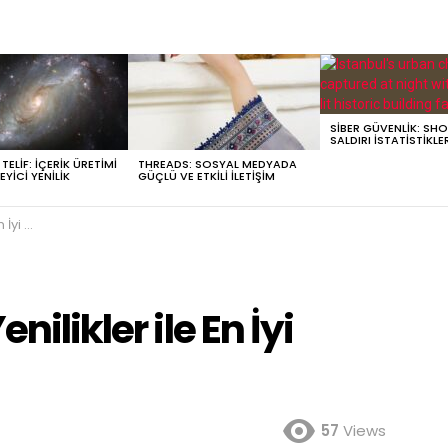
SIBER GÜVENLIK: SH
SALDIRI İSTATISTIKLE
ELIF: İÇERIK ÜRETIMI
THREADS: SOSYAL MEDYADA
EYICI YENILIK
GÜÇLÜ VE ETKILI İLETIŞIM
laklık
nilikler ile En İyi
57
Views