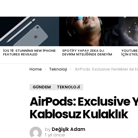
LATEST
STORIES
IOS 19: STUNNING NEW IPHONE
SPOTIFY YAPAY ZEKA DJ:
YOUTUBE T
FEATURES REVEALED
DEVRIM NITELIĞINDE DENEYIM
İÇIN ETKIL
You are here:
Home
Teknoloji
AirPods: Exclusive Yenilikler ile En İyi Kablosuz Ku
GÜNDEM
TEKNOLOJI
AirPods: Exclusive Ye
Kablosuz Kulaklık
by
Değişik Adam
1 yıl önce