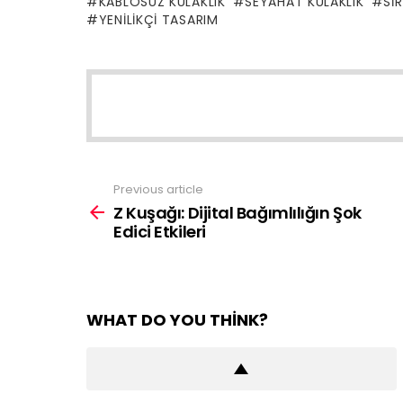
KABLOSUZ KULAKLIK
SEYAHAT KULAKLIK
SI
YENILIKÇI TASARIM
NEWSLETTER
Previous article
See
more
Z Kuşağı: Dijital Bağımlılığın Şok
Edici Etkileri
WHAT DO YOU THINK?