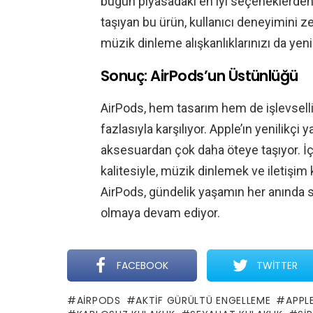
bugün piyasadaki en iyi seçeneklerden bi
taşıyan bu ürün, kullanıcı deneyimini 
müzik dinleme alışkanlıklarınızı da yeni
Sonuç: AirPods’un Üstünlüğü
AirPods, hem tasarım hem de işlevsellik
fazlasıyla karşılıyor. Apple’ın yenilikçi 
aksesuardan çok daha öteye taşıyor. İçe
kalitesiyle, müzik dinlemek ve iletişim 
AirPods, gündelik yaşamın her anında s
olmaya devam ediyor.
FACEBOOK
TWITTER
AIRPODS
AKTIF GÜRÜLTÜ ENGELLEME
APPL