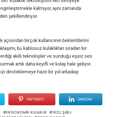
ri. Kulaklık teknolojisini ileri seviyeye
zenginleştirmekle kalmıyor, aynı zamanda
den şekillendiriyor.
 açısından birçok kullanıcının beklentilerini
yaklaşımı, bu kablosuz kulaklıkları sıradan bir
rdiği akıllı teknolojiler ve sunduğu eşsiz ses
kurmak artık daha keyifli ve kolay hale geliyor.
izi desteklemeye hazır bir yol arkadaşı
PINTEREST
LINKEDIN
E
ERGONOMIK KULAKLIK
HIZLI ŞARJ