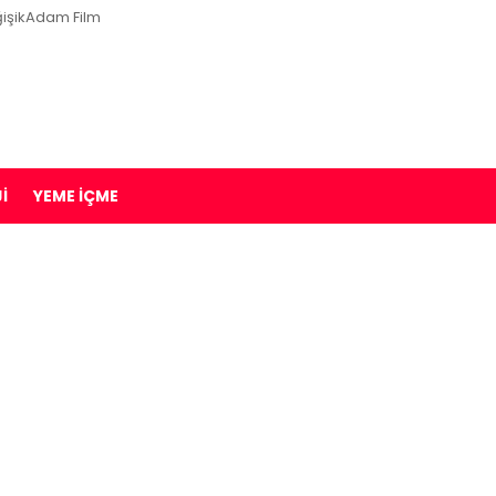
işikAdam Film
I
YEME İÇME