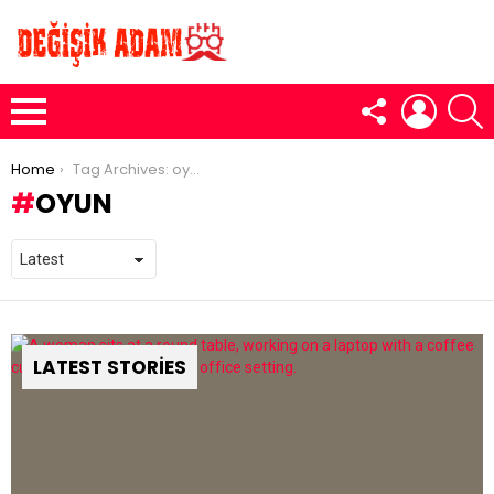
FOLLOW
LOGIN
S
US
Menu
You are here:
Home
Tag Archives: oyun
OYUN
LATEST STORIES