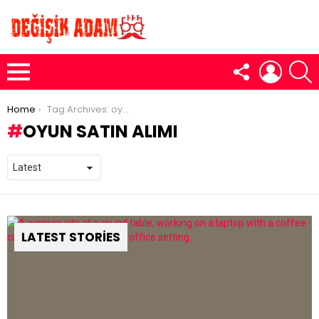
FOLLOW
LOGIN
S
US
Menu
You are here:
Home
Tag Archives: oyun satın alımı
OYUN SATIN ALIMI
LATEST STORIES