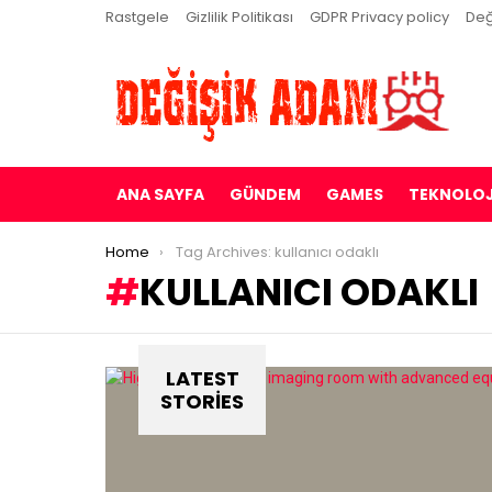
Rastgele
Gizlilik Politikası
GDPR Privacy policy
Değ
ANA SAYFA
GÜNDEM
GAMES
TEKNOLOJ
You are here:
Home
Tag Archives: kullanıcı odaklı
KULLANICI ODAKLI
LATEST
STORIES