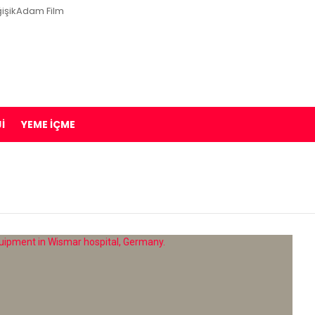
işikAdam Film
I
YEME İÇME