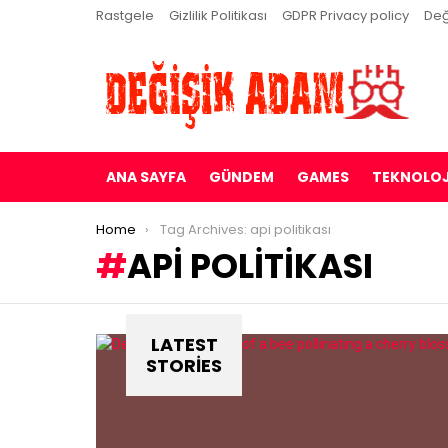
Rastgele
Gizlilik Politikası
GDPR Privacy policy
Değ
ANA SAYFA
GÜNDEM
GAMES
TEKNOLOJ
You are here:
Home
Tag Archives: api politikası
API POLITIKASI
LATEST
STORIES