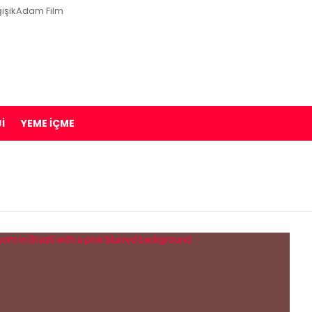
işikAdam Film
I
YEME İÇME